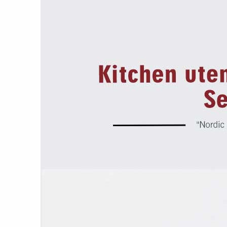
الموقع الحالي
：
رخصة أعمال
：
اضافة الي
تحديثات/



المفضلة
مستجدات
خدمة العملاء
ترتيب المنتجات الأكثر مبيعًا
1
أدوات المائدة
السيراميك الأسود
USD5.80
تم بيعه
681
قطعة
2
أدوات المطبخ
بمقبض مجوف
USD26.00
تم بيعه
351
قطعة
3
الخزف الأزرق الداكن
أدوات المائدة
USD13.80