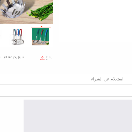
إبلاغ
تنزيل حزمة البيانات
أضف للمقارنة
المنتج المفضل




تنزيل الصور

KSS
：
comprehensive_score
credit_unit
5
تقييم المتجر：
درجة المطابقة
5 credit_unit
تقييم خدمة
5 credit_unit
سرعة التوصيل
5 credit_unit
：
company_name