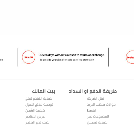
بيت المالك
مركز المساعدة
كيفية التقدم لفتح
Oubv Privacy Policy
متجر
توصية منتج المول
تعليمات استبدال
كيفية الشحن
النقاط
قواعد النقاط
عرض العناصر
عرض العناصر
المباعة
كيف تدير المتجر
المشتراة
أريد شراء