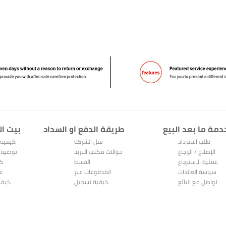
دمة ما بعد البيع
طريقة الدفع او السداد
بيت ال
طلب استرداد
نقل الشركة
كيفية 
الإصلاح / الإرجاع
حوالات مكتب البريد
توصية 
عملية الاسترجاع
القسط
كي
والاستبدال
سياسة العائدات
المدفوعات عبر
عر
تواصل مع البائع
الإنترنت
كيفية تسجيل
كيف 
Alipay