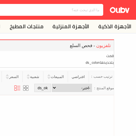
الأجهزة الذكية
الأجهزة المنزلية
منتجات المطبخ
ا
تلفزيون
- فحص السلع
قمت
بتحديدهاds_colon
ترتيب حسب：
افتراضي
المبيعات
شعبية
السعر
موقع المنتج：