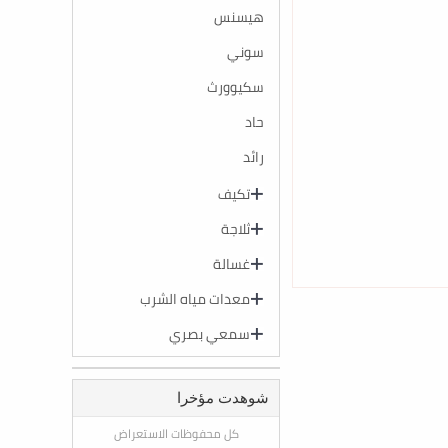
هيسنس
سوني
سكيوورث
حاد
رائد
تكيف
ثلاجة
غسالة
معدات مياه الشرب
سمعي بصري
شوهدت مؤخرا
كل محفوظات الاستعراض