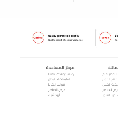
مالك
مركز المساعدة
التقدم لفتح
Oubv Privacy Policy
متجر
منتج المول
تعليمات استبدال
فية الشحن
النقاط
قواعد النقاط
ض العناصر
عرض العناصر
المباعة
تدير المتجر
المشتراة
أريد شراء