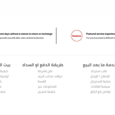
دمة ما بعد البيع
طريقة الدفع او السداد
بيت ال
طلب استرداد
نقل الشركة
كيفية 
الإصلاح / الإرجاع
حوالات مكتب البريد
توصية 
عملية الاسترجاع
القسط
كي
والاستبدال
سياسة العائدات
المدفوعات عبر
عر
تواصل مع البائع
الإنترنت
كيفية تسجيل
كيف 
Alipay