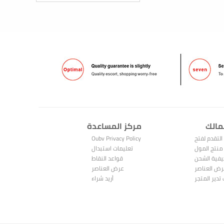
مالك
مركز المساعدة
التقدم لفتح
Oubv Privacy Policy
متجر
منتج المول
تعليمات استبدال
فية الشحن
النقاط
قواعد النقاط
ض العناصر
عرض العناصر
المباعة
تدير المتجر
المشتراة
أريد شراء