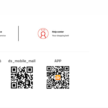
APP
ds_mobile_mall
خ