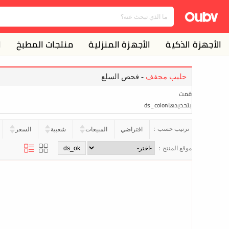
الأجهزة الذكية
الأجهزة المنزلية
منتجات المطبخ
ا
حليب مجفف
- فحص السلع
قمت
بتحديدهاds_colon
ترتيب حسب：
افتراضي
المبيعات
شعبية
السعر
موقع المنتج：