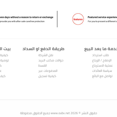
دمة ما بعد البيع
طريقة الدفع او السداد
بيت ال
طلب استرداد
نقل الشركة
كيفية 
الإصلاح / الإرجاع
حوالات مكتب البريد
توصية 
عملية الاسترجاع
القسط
كي
والاستبدال
سياسة العائدات
المدفوعات عبر
عر
تواصل مع البائع
الإنترنت
كيفية تسجيل
كيف 
Alipay
حقوق النشر © 2026 www.oubv.net جميع الحقوق محفوظة