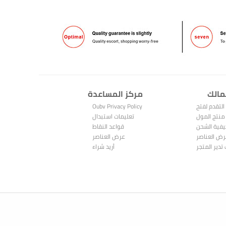
مالك
مركز المساعدة
التقدم لفتح
Oubv Privacy Policy
متجر
منتج المول
تعليمات استبدال
فية الشحن
النقاط
قواعد النقاط
ض العناصر
عرض العناصر
المباعة
تدير المتجر
المشتراة
أريد شراء