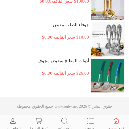
100.00
؜$
سعر القائمه:
0.00
؜$
جوفاء الصلب مقبض
10.00
؜$
سعر القائمه:
0.00
؜$
أدوات المطبخ بمقبض مجوف
26.00
؜$
سعر القائمه:
0.00
؜$
حقوق النشر © 2026 www.oubv.net جميع الحقوق محفوظة
فرونت بيج
تصنيف
يبحث عن
عربة التسوق
الخاص بي