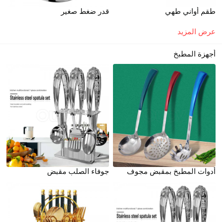
طقم أواني طهي
قدر ضغط صغير
عرض المزيد
أجهزة المطبخ
أدوات المطبخ بمقبض مجوف
جوفاء الصلب مقبض