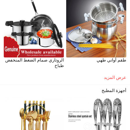
طقم أواني طهي
الروتاري صمام الضغط المنخفض
طباخ
عرض المزيد
أجهزة المطبخ