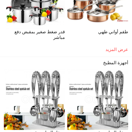
طقم أواني طهي
قدر ضغط صغير بمقبض دفع
مباشر
عرض المزيد
أجهزة المطبخ