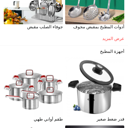
أدوات المطبخ بمقبض مجوف
جوفاء الصلب مقبض
عرض المزيد
أجهزة المطبخ
قدر ضغط صغير
طقم أواني طهي