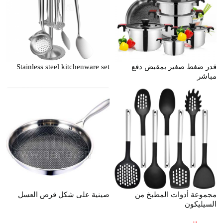
قدر ضغط صغير بمقبض دفع
Stainless steel kitchenware set
مباشر
مجموعة أدوات المطبخ من
صينية على شكل قرص العسل
السيليكون