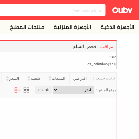
الأجهزة الذكية
الأجهزة المنزلية
منتجات المطبخ
ا
مراقب
- فحص السلع
قمت
بتحديدهاds_colon
ترتيب حسب：
افتراضي
المبيعات
شعبية
السعر
موقع المنتج：